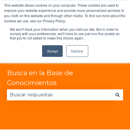
This website stores cookies on your computer. These cookies are used to
Español - México
Traducciones de Mostrar submen
Iniciar sesión
improve your website experience and provide more personalized services to
you, both on this website and through other media. To find out more about the
cookies we use, see our Privacy Policy.
We won't track your information when you visit our site. But in order to
comply with your preferences, we'll have to use just one tiny cookie so
that you're not asked to make this choice again.
Accept
Decline
Busca en la Base de
Conocimientos
No hay sugerencias porque el campo de búsqued