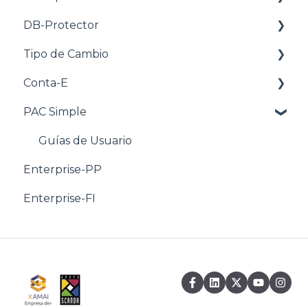
DB-Protector
Videomanuales
FAQ
Tipo de Cambio
Guías de Usuario
Guías de Usuario
FAQ
Conta-E
Notas Técnicas
Notas Técnicas
FAQ
PAC Simple
Artículos boletín
SD
Videomanuales
Guías de usuario
Finanzas
Boletín Enterprise
Guías de Usuario
Guías de Usuario
Enterprise-PP
artículos boletín
Enterprise-FI
Modulo de FI